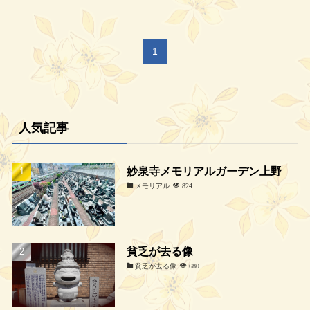
1
人気記事
妙泉寺メモリアルガーデン上野
メモリアル
824
貧乏が去る像
貧乏が去る像
680