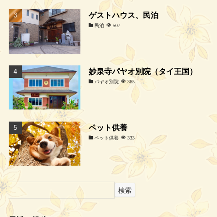
ゲストハウス、民泊
民泊
507
妙泉寺パヤオ別院（タイ王国）
パヤオ別院
365
ペット供養
ペット供養
333
検索