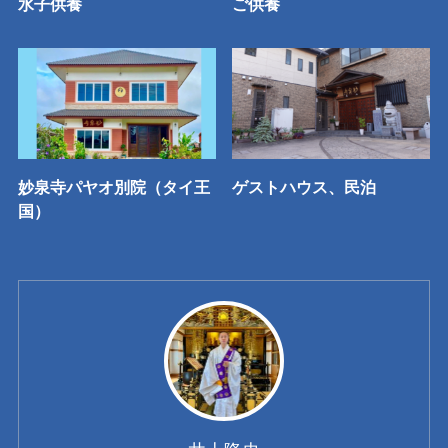
水子供養
ご供養
妙泉寺パヤオ別院（タイ王
ゲストハウス、民泊
国）